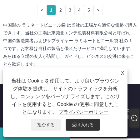
<
1
2
3
4
5
>
中国製の ラミネートビニール袋 は当社の工場から適切な価格で購入
できます。当社の工場は東莞北エンテ包装材料有限公司と呼ばれ、
中国の製造業者およびサプライヤー ラミネートビニール袋 社の 1
つです。お客様は当社の製品と優れたサービスに満足しています。
あらゆる立場の友人が訪問し、ガイドし、ビジネスの交渉に来るこ
とを歓迎します。
X
当社は Cookie を使用して、より良いブラウジン
グ体験を提供し、サイトのトラフィックを分析
し、コンテンツをパーソナライズします。このサ
イトを使用すると、Cookie の使用に同意したこ
Copyright © 2023 東莞北エンテ包装材料有限公司 - 食品用ビニ
とになります。
プライバシーポリシー
ール袋、工業用ビニール袋、ラミネートビニール袋 - 全著作権
所有
拒否する
受け入れる
Eメール