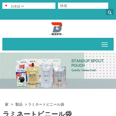
日本語


メイ
家
>
製品
>
ラミネートビニール袋
ラミネートビニール袋