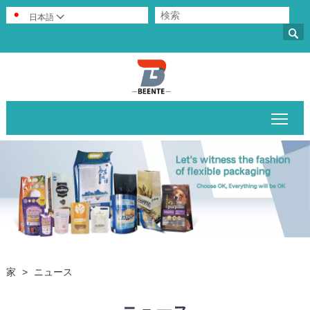
日本語


メイ
家
>
ニュース