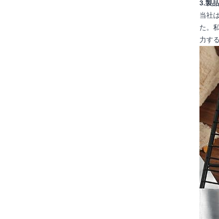
3.製
当社
た。
力す