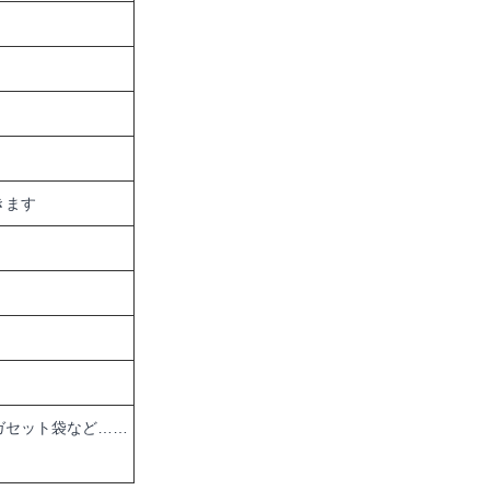
きます
ガセット袋など……