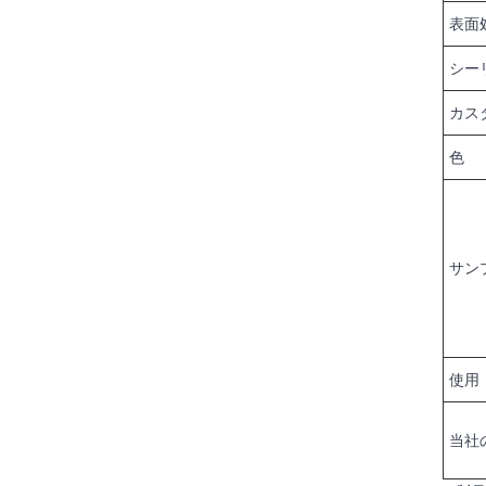
表面
シー
カス
色
サン
使用
当社