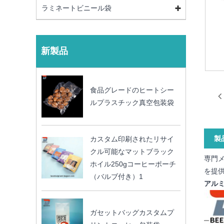
ラミネートビニール袋
新製品
食品グレードのヒートシー
ルプラスチック真空包装袋
製
カスタム印刷されたリサイ
クル可能なマットブラック
専門
ホイル250gコーヒーポーチ
を提
（バルブ付き）1
アル
ガセットバッグカスタムプ