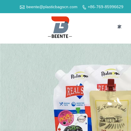

beente@plasticbagscn.com
+86-769-85996629

家