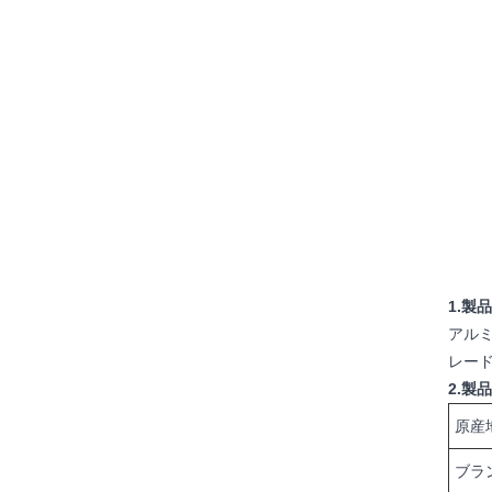
1.製
アル
レー
2.製
原産
ブラ