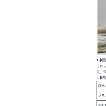
1.製
これ
現、
2.製
原産
ブラ
表面