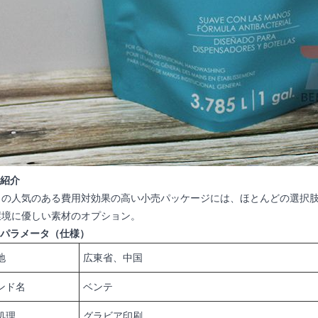
品紹介
らの人気のある費用対効果の高い小売パッケージには、ほとんどの選択
環境に優しい素材のオプション。
品パラメータ（仕様）
地
広東省、中国
ンド名
ベンテ
処理
グラビア印刷