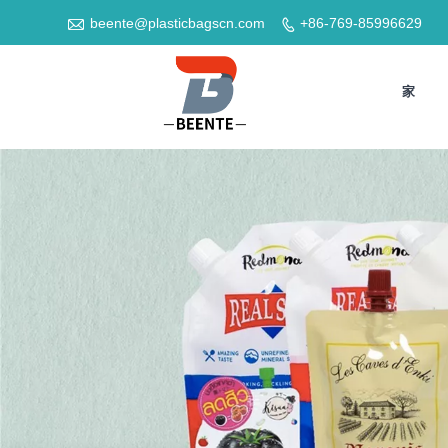

beente@plasticbagscn.com
+86-769-85996629

家