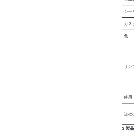
シー
カス
色
サン
使用
当社
3.製