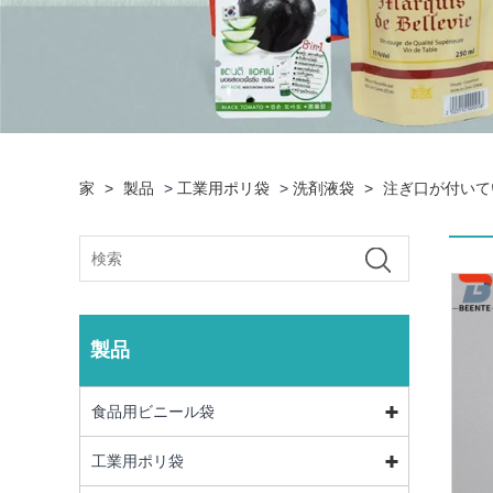
家
>
製品
>
工業用ポリ袋
>
洗剤液袋
>
注ぎ口が付いて
製品
食品用ビニール袋
工業用ポリ袋