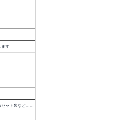
きます
ガセット袋など……