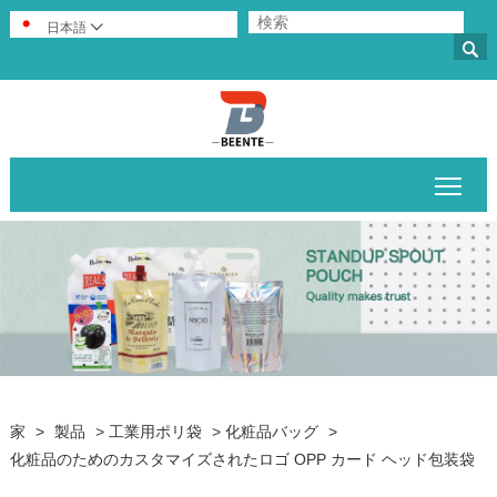
日本語


メイ
家
>
製品
>
工業用ポリ袋
>
化粧品バッグ
>
化粧品のためのカスタマイズされたロゴ OPP カード ヘッド包装袋