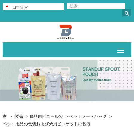
日本語


メイ
家
>
製品
>
食品用ビニール袋
>
ペットフードバッグ
>
ペット用品の包装および犬用ビスケットの包装